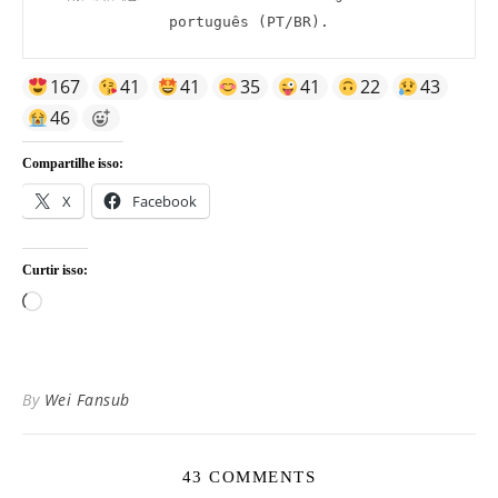
português (PT/BR).
167
41
41
35
41
22
43
46
Compartilhe isso:
X
Facebook
Curtir isso:
Carregando...
By
Wei Fansub
43 COMMENTS