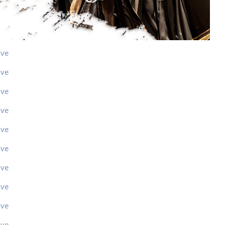
ive
ive
ive
ive
ive
ive
ive
ive
ive
ive