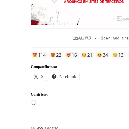
虎鹤妖师录 - Tiger And Crane
114
22
16
21
34
13
Compartilhe isso:
X
Facebook
Curtir isso:
Carregando...
By
Wei Fansub