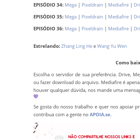
EPISÓDIO 34:
Mega
|
Pixeldrain
|
Mediafire
|
Dr
EPISÓDIO 35:
Mega
|
Pixeldrain
|
Mediafire
|
Dr
EPISÓDIO 36:
Mega
|
Pixeldrain
|
Mediafire
|
Dr
Estrelando:
Zhang Ling He
e
Wang Yu Wen
Como baixa
Escolha o servidor de sua preferência. Drive, M
ou fazer download do arquivo. Mediafire é apenas 
houver qualquer dúvida, nos mande uma mens
Se gosta do nosso trabalho e quer nos apoiar pr
contribua com a gente no
APOIA.se
.