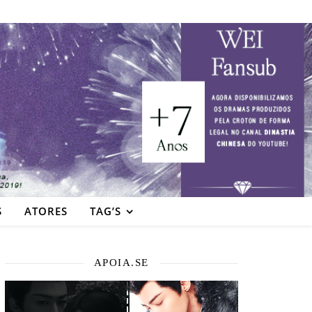
S
ATORES
TAG’S
APOIA.SE