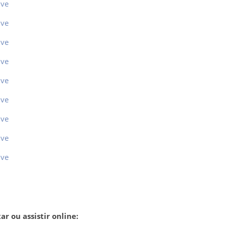
ive
ive
ive
ive
ive
ive
ive
ive
ive
r ou assistir online: