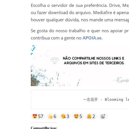
Escolha o servidor de sua preferência. Drive, M
ou fazer download do arquivo. Mediafire é apenas 
houver qualquer dúvida, nos mande uma mens
Se gosta do nosso trabalho e quer nos apoiar pr
contribua com a gente no
APOIA.se
.
一念花开 - Blooming le
57
6
3
5
2
Compartilhe isso: