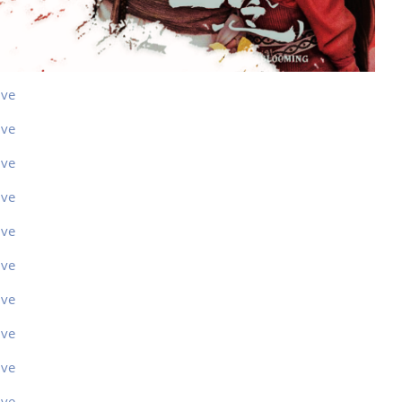
ive
ive
ive
ive
ive
ive
ive
ive
ive
ive