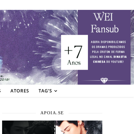
S
ATORES
TAG’S
APOIA.SE