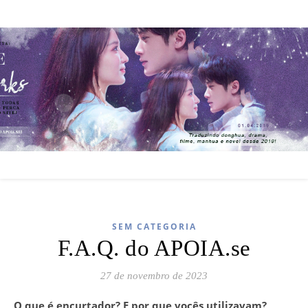
SEM CATEGORIA
F.A.Q. do APOIA.se
27 de novembro de 2023
O que é encurtador? E por que vocês utilizavam?