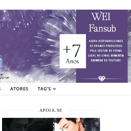
S
ATORES
TAG’S
APOIA.SE