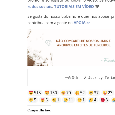
redes sociais
.
TUTORIAIS EM VÍDEO
💜
Se gosta do nosso trabalho e quer nos apoiar pr
contribua com a gente no
APOIA.se
.
一念关山 - A Journey To Lov
515
150
70
52
37
23
5
5
1
11
1
4
3
Compartilhe isso: