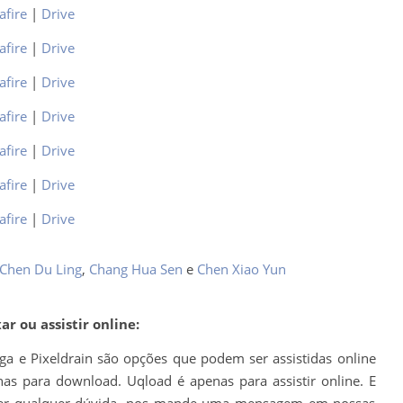
afire
|
Drive
afire
|
Drive
afire
|
Drive
afire
|
Drive
afire
|
Drive
afire
|
Drive
afire
|
Drive
Chen Du Ling
,
Chang Hua Sen
e
Chen Xiao Yun
r ou assistir online:
ega e Pixeldrain são opções que podem ser assistidas online
as para download. Uqload é apenas para assistir online. E
houver qualquer dúvida, nos mande uma mensagem em nossas