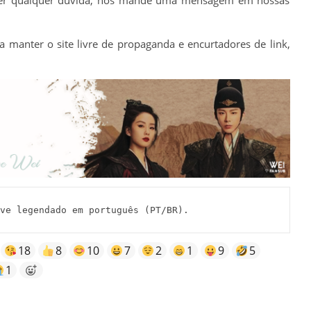
a manter o site livre de propaganda e encurtadores de link,
e legendado em português (PT/BR).
18
8
10
7
2
1
9
5
1