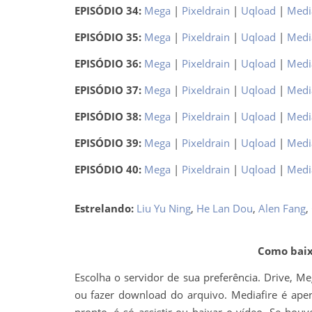
EPISÓDIO 34:
Mega
|
Pixeldrain
|
Uqload
|
Medi
EPISÓDIO 35:
Mega
|
Pixeldrain
|
Uqload
|
Medi
EPISÓDIO 36:
Mega
|
Pixeldrain
|
Uqload
|
Medi
EPISÓDIO 37:
Mega
|
Pixeldrain
|
Uqload
|
Medi
EPISÓDIO 38:
Mega
|
Pixeldrain
|
Uqload
|
Medi
EPISÓDIO 39:
Mega
|
Pixeldrain
|
Uqload
|
Medi
EPISÓDIO 40:
Mega
|
Pixeldrain
|
Uqload
|
Medi
Estrelando:
Liu Yu Ning
,
He Lan Dou
,
Alen Fang
,
Como baixa
Escolha o servidor de sua preferência. Drive, M
ou fazer download do arquivo. Mediafire é apen
pronto, é só assistir ou baixar o vídeo. Se 