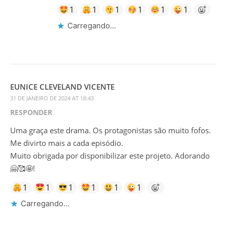
1
1
1
1
1
1
Carregando...
EUNICE CLEVELAND VICENTE
31 DE JANEIRO DE 2024 AT 18:43
RESPONDER
Uma graça este drama. Os protagonistas são muito fofos.
Me divirto mais a cada episódio.
Muito obrigada por disponibilizar este projeto. Adorando
🤗🥰🤩!
1
1
1
1
1
1
Carregando...