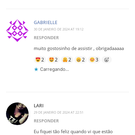
GABRIELLE
30 DE JANEIRO DE 2024 AT 19:12
RESPONDER
muito gostosinho de assistir , obrigadaaaaa
2
2
2
2
3
Carregando...
LARI
29 DE JANEIRO DE 2024 AT 22:51
RESPONDER
Eu fiquei tão feliz quando vi que estão