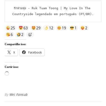
รักท่วมทุ่ง - Ruk Tuam Toong | My Love In The 
Countryside legendado em português (PT/BR).
25
63
29
12
19
1
2
6
2
Compartilhe isso:
X
Facebook
Curtir isso:
Carregando...
By
Wei Fansub