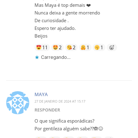
Mas Maya é top demais ❤️
Nunca deixa a gente morrendo
De curiosidade .
Espero ter ajudado.
Beijos
11
2
2
1
1
Carregando...
MAYA
27 DE JANEIRO DE 2024 AT 15:17
RESPONDER
O que significa esporádicas?
Por gentileza alguém sabe??🙈😊