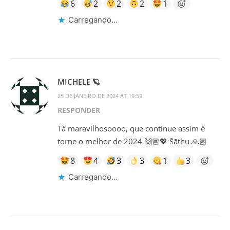
6
2
2
2
1
Carregando...
MICHELE 🪐
25 DE JANEIRO DE 2024 AT 19:59
RESPONDER
Tá maravilhosoooo, que continue assim é
torne o melhor de 2024 🙌🏽💖 S̄āṭhu 🙏🏽
8
4
3
3
1
3
Carregando...