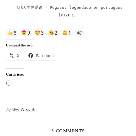
 飞驰人生热爱篇 - Pegasus legendado em português 
(PT/BR).
8
9
3
2
1
Compartilhe isso:
X
Facebook
Curtir isso:
Carregando...
By
Wei Fansub
3 COMMENTS