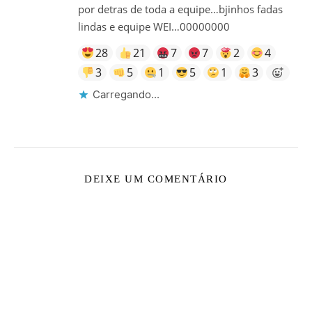
por detras de toda a equipe…bjinhos fadas
lindas e equipe WEI…00000000
28
21
7
7
2
4
3
5
1
5
1
3
Carregando...
DEIXE UM COMENTÁRIO