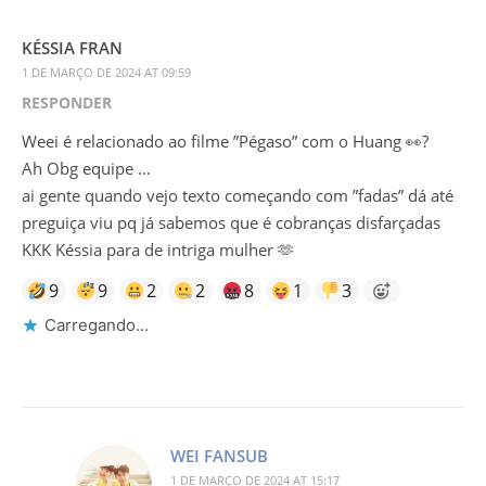
KÉSSIA FRAN
1 DE MARÇO DE 2024 AT 09:59
RESPONDER
Weei é relacionado ao filme ”Pégaso” com o Huang 👀?
Ah Obg equipe …
ai gente quando vejo texto começando com ”fadas” dá até
preguiça viu pq já sabemos que é cobranças disfarçadas
KKK Késsia para de intriga mulher 🫶
9
9
2
2
8
1
3
Carregando...
WEI FANSUB
1 DE MARÇO DE 2024 AT 15:17