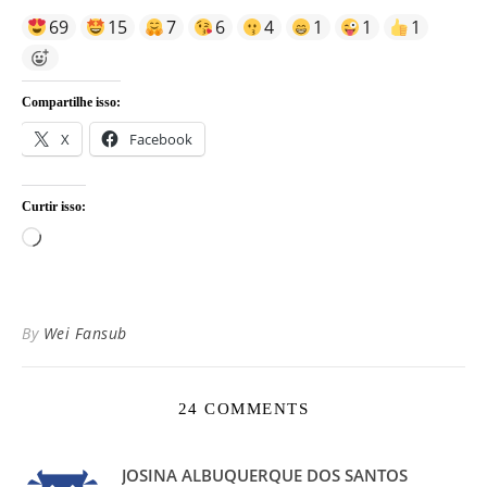
69
15
7
6
4
1
1
1
Compartilhe isso:
X
Facebook
Curtir isso:
Carregando...
By
Wei Fansub
24 COMMENTS
JOSINA ALBUQUERQUE DOS SANTOS