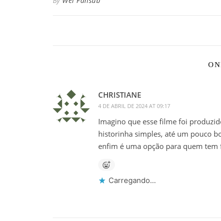
By
Wei Fansub
ON
CHRISTIANE
4 DE ABRIL DE 2024 AT 09:17
Imagino que esse filme foi produzid
historinha simples, até um pouco bo
enfim é uma opção para quem tem f
Carregando...