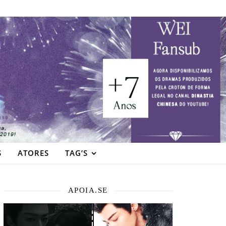
S
ATORES
TAG’S
APOIA.SE