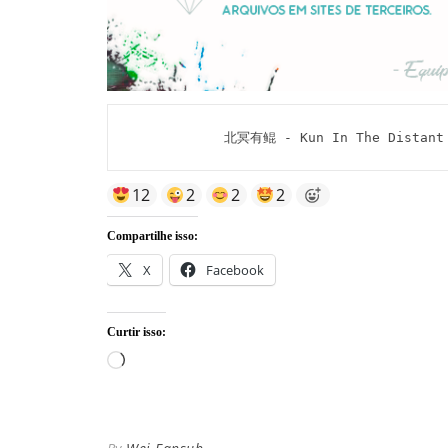
北冥有鲲 - Kun In The Distant 
12
2
2
2
Compartilhe isso:
X
Facebook
Curtir isso:
Carregando...