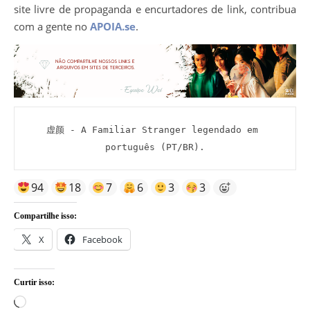
site livre de propaganda e encurtadores de link, contribua
com a gente no
APOIA.se
.
虚颜 - A Familiar Stranger legendado em 
português (PT/BR).
94
18
7
6
3
3
Compartilhe isso:
X
Facebook
Curtir isso:
Carregando...