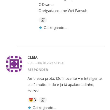
C-Drama.
Obrigada equipe Wei Fansub.
Carregando...
CLEIA
6 DE JULHO DE 2024 AT 14:31
RESPONDER
Amo essa prota, tão inocente ♥️ e inteligente,
ele é muito lindo e já tá apaixonadinho,
rssssss
3
Carregando...