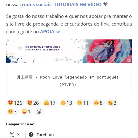
nossas
redes sociais
.
TUTORIAIS EM VÍDEO
💜
Se gosta do nosso trabalho e quer nos apoiar pra manter o
site livre de propaganda e encurtadores de link, contribua
com a gente no
APOIA.se
.
月上朝颜 - Moon Love legendado em português 
(PT/BR).
126
26
17
13
11
8
3
3
1
Compartilhe isso:
X
Facebook