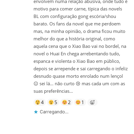
envolvem numa relação abusiva, onde tudo é
motivo para comer carne, típica das novels
BL com configuração gong escória/shou
barato. Os fans da novel que me perdoem
mas, na minha opinião, o drama ficou muito
melhor do que a história original, como
aquela cena que o Xiao Bao vai no bordel, na
novel o Huai En chega arrebentando tudo,
espanca e violenta o Xiao Bao em público,
depois se arrepende e sai carregando o infeliz
desnudo quase morto enrolado num lençol
😑 sei lá… não curto 😢 mas cada um com as
suas preferências…
4
5
2
1
Carregando...