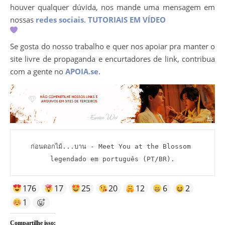
houver qualquer dúvida, nos mande uma mensagem em
nossas
redes sociais
.
TUTORIAIS EM VÍDEO
Se gosta do nosso trabalho e quer nos apoiar pra manter o
site livre de propaganda e encurtadores de link, contribua
com a gente no
APOIA.se
.
ก่อนดอกไม้...บาน - Meet You at the Blossom 
legendado em português (PT/BR).
176
17
25
20
12
6
2
1
Compartilhe isso: