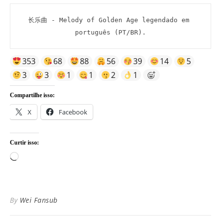
长乐曲 - Melody of Golden Age legendado em 
português (PT/BR).
353
68
88
56
39
14
5
3
3
1
1
2
1
Compartilhe isso:
X
Facebook
Curtir isso:
Carregando...
By
Wei Fansub