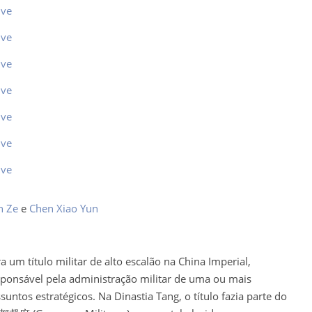
ive
ive
ive
ive
ive
ive
ive
n Ze
e
Chen Xiao Yun
um título militar de alto escalão na China Imperial,
sponsável pela administração militar de uma ou mais
untos estratégicos. Na Dinastia Tang, o título fazia parte do