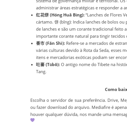
sistema de governança militar e territorial. 
administrar áreas estratégicas e responder a a
红花饼 (Hóng Huā Bǐng):
“Lanches de Flores Ve
cártamo. 饼 (bǐng): Indica lanches de bolos o
de lanches e são um corante tradicional feito a
importante corante natural para tingir tecidos
番市 (Fān Shì):
Refere-se a mercados de estran
várias culturas devido à Rota da Seda, esses 
itens e mercadorias exóticas podiam ser encon
吐蕃 (Tǔbō):
O antigo nome do Tibete na histór
Tang.
Como baixa
Escolha o servidor de sua preferência. Drive, M
ou fazer download do arquivo. Mediafire é apenas 
houver qualquer dúvida, nos mande uma mens