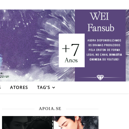
S
ATORES
TAG’S
APOIA.SE