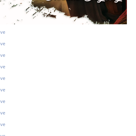
ive
ive
ive
ive
ive
ive
ive
ive
ive
ive