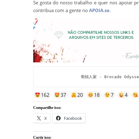
Se gosta do nosso trabalho e quer nos apoiar pr
contribua com a gente no
APOIA.se
.
蜀锦人家 - Brocade Odyssey
162
37
20
18
7
4
Compartilhe isso:
X
Facebook
Curtir isso: