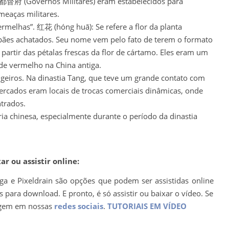
Os 都督府 (Governos Militares) eram estabelecidos para
meaças militares.
rmelhas”. 红花 (hóng huā): Se refere a flor da planta
u pães achatados. Seu nome vem pelo fato de terem o formato
 partir das pétalas frescas da flor de cártamo. Eles eram um
 de vermelho na China antiga.
geiros. Na dinastia Tang, que teve um grande contato com
mercados eram locais de trocas comerciais dinâmicas, onde
trados.
ia chinesa, especialmente durante o período da dinastia
r ou assistir online:
ega e Pixeldrain são opções que podem ser assistidas online
para download. E pronto, é só assistir ou baixar o vídeo. Se
agem em nossas
redes sociais
.
TUTORIAIS EM VÍDEO