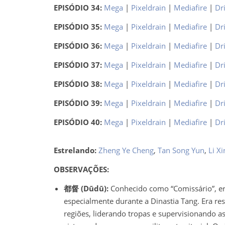
EPISÓDIO 34:
Mega
|
Pixeldrain
|
Mediafire
|
Dr
EPISÓDIO 35:
Mega
|
Pixeldrain
|
Mediafire
|
Dr
EPISÓDIO 36:
Mega
|
Pixeldrain
|
Mediafire
|
Dr
EPISÓDIO 37:
Mega
|
Pixeldrain
|
Mediafire
|
Dr
EPISÓDIO 38:
Mega
|
Pixeldrain
|
Mediafire
|
Dr
EPISÓDIO 39:
Mega
|
Pixeldrain
|
Mediafire
|
Dr
EPISÓDIO 40:
Mega
|
Pixeldrain
|
Mediafire
|
Dr
Estrelando:
Zheng Ye Cheng
,
Tan Song Yun
,
Li Xi
OBSERVAÇÕES:
都督 (Dūdū):
Conhecido como “Comissário”, era 
especialmente durante a Dinastia Tang. Era re
regiões, liderando tropas e supervisionando ass