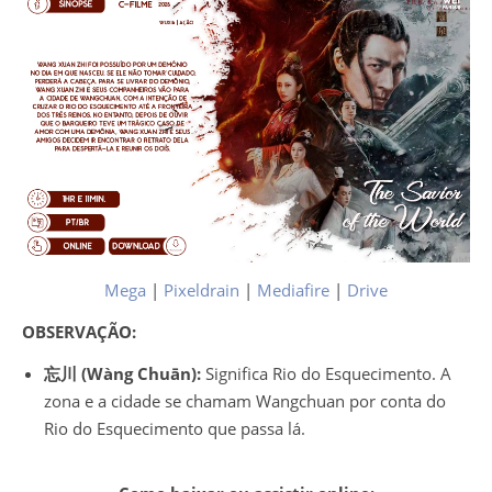
Mega
|
Pixeldrain
|
Mediafire
|
Drive
OBSERVAÇÃO:
忘川 (Wàng Chuān):
Significa Rio do Esquecimento. A
zona e a cidade se chamam Wangchuan por conta do
Rio do Esquecimento que passa lá.