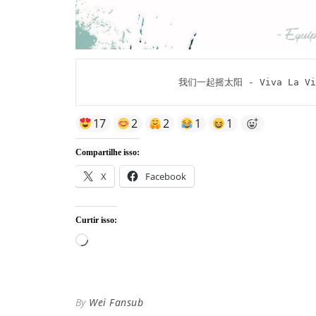
我们一起摇太阳 - Viva La Vida
17
2
2
1
1
Compartilhe isso:
X
Facebook
Curtir isso:
Carregando...
By
Wei Fansub