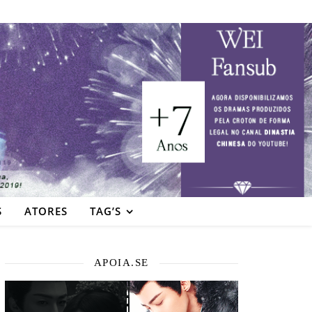
S
ATORES
TAG’S
APOIA.SE