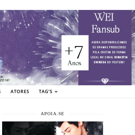
S
ATORES
TAG’S
APOIA.SE