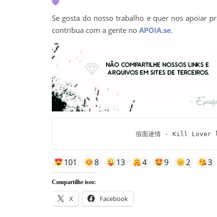
Se gosta do nosso trabalho e quer nos apoiar pr
contribua com a gente no
APOIA.se
.
假面迷情 - Kill Lover l
101
8
13
4
9
2
3
Compartilhe isso:
X
Facebook