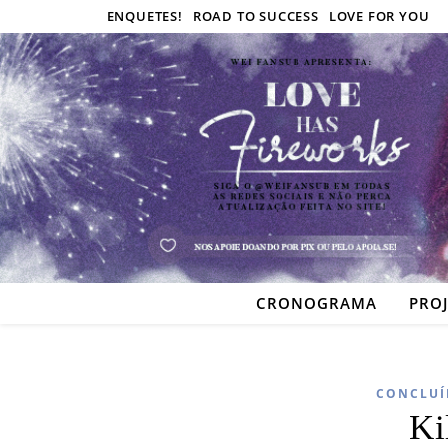
ENQUETES!
ROAD TO SUCCESS
LOVE FOR YOU
CRONOGRAMA
PRO
CONCLUÍ
Ki