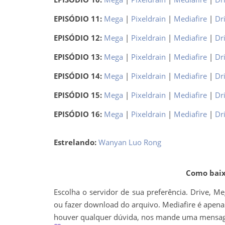
EPISÓDIO 11:
Mega
|
Pixeldrain
|
Mediafire
|
Dr
EPISÓDIO 12:
Mega
|
Pixeldrain
|
Mediafire
|
Dr
EPISÓDIO 13:
Mega
|
Pixeldrain
|
Mediafire
|
Dr
EPISÓDIO 14:
Mega
|
Pixeldrain
|
Mediafire
|
Dr
EPISÓDIO 15:
Mega
|
Pixeldrain
|
Mediafire
|
Dr
EPISÓDIO 16:
Mega
|
Pixeldrain
|
Mediafire
|
Dr
Estrelando:
Wanyan Luo Rong
Como baixa
Escolha o servidor de sua preferência. Drive, M
ou fazer download do arquivo. Mediafire é apenas 
houver qualquer dúvida, nos mande uma mens