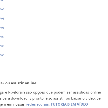
ive
ive
ive
ive
ive
ive
r ou assistir online:
ega e Pixeldrain são opções que podem ser assistidas online
para download. E pronto, é só assistir ou baixar o vídeo. Se
agem em nossas
redes sociais
.
TUTORIAIS EM VÍDEO