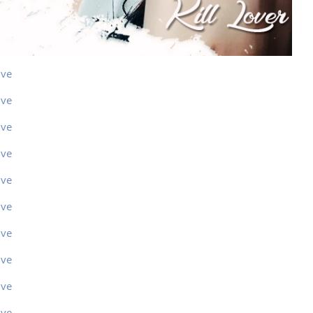
ive
ive
ive
ive
ive
ive
ive
ive
ive
ive