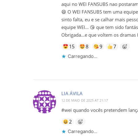
aqui no WEI FANSUBS nao postaram 
😄 O WEI FANSUBS tem uma equipe 
sinto falta, eu e se calhar mais pe
equipe WEI… 😘 que tem sido fantást
Obrigada…e que voltem os dramas H
15
8
9
7
Carregando...
LIA ÁVILA
12 DE MAIO DE 2025 AT 21:17
#wei quando vocês pretendem lançar
2
Carregando...