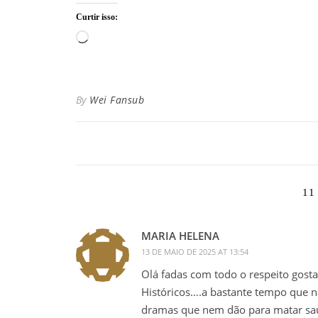
Curtir isso:
Carregando...
By
Wei Fansub
11
MARIA HELENA
13 DE MAIO DE 2025 AT 13:54
Olá fadas com todo o respeito gost
Históricos….a bastante tempo que 
dramas que nem dão para matar sau