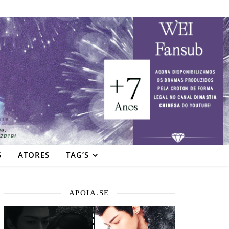
S
ATORES
TAG’S
APOIA.SE