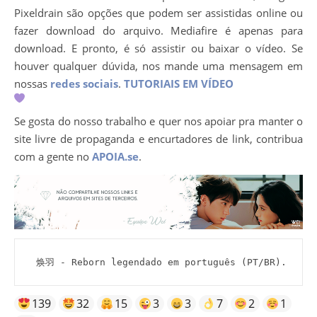
Pixeldrain são opções que podem ser assistidas online ou
fazer download do arquivo. Mediafire é apenas para
download. E pronto, é só assistir ou baixar o vídeo. Se
houver qualquer dúvida, nos mande uma mensagem em
nossas
redes sociais
.
TUTORIAIS EM VÍDEO
Se gosta do nosso trabalho e quer nos apoiar pra manter o
site livre de propaganda e encurtadores de link, contribua
com a gente no
APOIA.se
.
 焕羽 - Reborn legendado em português (PT/BR).
139
32
15
3
3
7
2
1