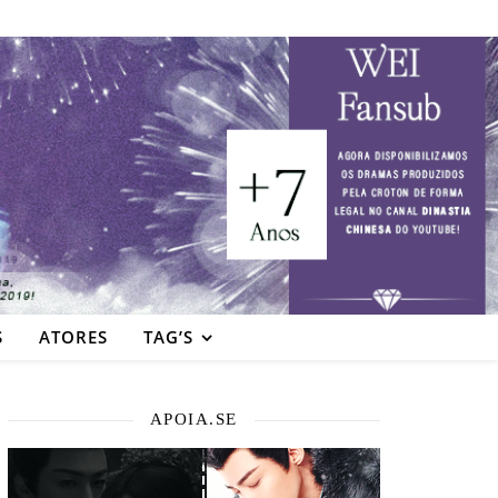
S
ATORES
TAG’S
APOIA.SE