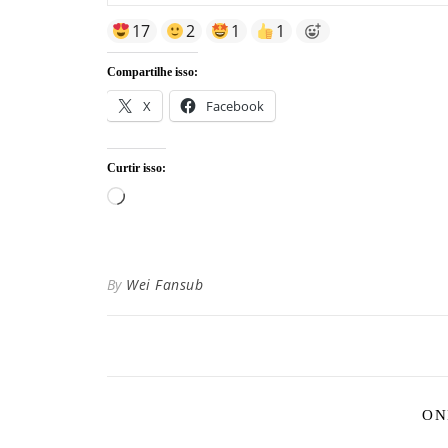
17
2
1
1
Compartilhe isso:
X
Facebook
Curtir isso:
Carregando...
By
Wei Fansub
ON