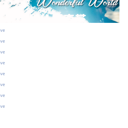
ive
ive
ive
ive
ive
ive
ive
ive