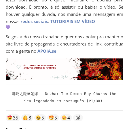
download. E pronto, é só assistir ou baixar o vídeo. Se
houver qualquer dúvida, nos mande uma mensagem em
nossas
redes sociais
.
TUTORIAIS EM VÍDEO
Se gosta do nosso trabalho e quer nos apoiar pra manter o
site livre de propaganda e encurtadores de link, contribua
com a gente no
APOIA.se
.
哪吒之魔童闹海 - Nezha: The Demon Boy Churns the 
Sea legendado em português (PT/BR).
35
8
5
5
4