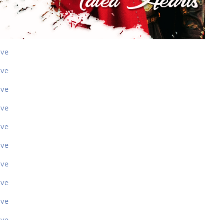
ive
ive
ive
ive
ive
ive
ive
ive
ive
ive