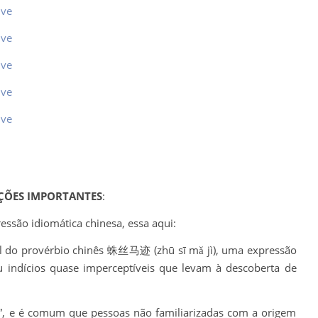
ive
ive
ive
ive
ive
ÇÕES IMPORTANTES
:
ssão idiomática chinesa, essa aqui:
eral do provérbio chinês 蛛丝马迹 (zhū sī mǎ jì), uma expressão
u indícios quase imperceptíveis que levam à descoberta de
o”, e é comum que pessoas não familiarizadas com a origem