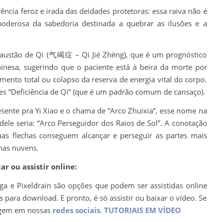
rência feroz e irada das deidades protetoras: essa raiva não é
oderosa da sabedoria destinada a quebrar as ilusões e a
xaustão de Qi (气竭症 – Qì Jié Zhèng), que é um prognóstico
inesa, sugerindo que o paciente está à beira da morte por
mento total ou colapso da reserva de energia vital do corpo.
s “Deficiência de Qi” (que é um padrão comum de cansaço).
esente pra Yi Xiao e o chama de “Arco Zhuixia”, esse nome na
ele seria: “Arco Perseguidor dos Raios de Sol”. A conotação
as flechas conseguem alcançar e perseguir as partes mais
 nas nuvens.
r ou assistir online:
ega e Pixeldrain são opções que podem ser assistidas online
para download. E pronto, é só assistir ou baixar o vídeo. Se
agem em nossas
redes sociais
.
TUTORIAIS EM VÍDEO