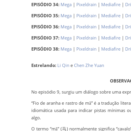
EPISÓDIO 34:
Mega
|
Pixeldrain
|
Mediafire
|
Dr
EPISÓDIO 35:
Mega
|
Pixeldrain
|
Mediafire
|
Dr
EPISÓDIO 36:
Mega
|
Pixeldrain
|
Mediafire
|
Dr
EPISÓDIO 37:
Mega
|
Pixeldrain
|
Mediafire
|
Dr
EPISÓDIO 38:
Mega
|
Pixeldrain
|
Mediafire
|
Dr
Estrelando:
Li Qin
e
Chen Zhe Yuan
OBSERVA
No episódio 9, surgiu um diálogo sobre uma expre
“Fio de aranha e rastro de mǎ” é a tradução lit
idiomática usada para indicar pistas mínimas o
algo.
O termo “mǎ” (马) normalmente significa “caval