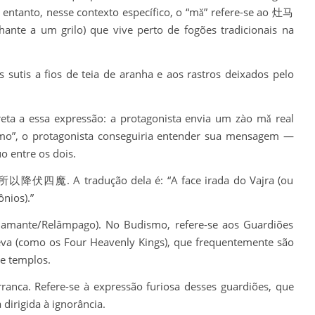
entanto, nesse contexto específico, o “mǎ” refere-se ao 灶马
ante a um grilo) que vive perto de fogões tradicionais na
 sutis a fios de teia de aranha e aos rastros deixados pelo
eta a essa expressão: a protagonista envia um zào mǎ real
mo”, o protagonista conseguiria entender sua mensagem —
 entre os dois.
所以降伏四魔. A tradução dela é: “A face irada do Vajra (ou
nios).”
Diamante/Relâmpago). No Budismo, refere-se aos Guardiões
eva (como os Four Heavenly Kings), que frequentemente são
e templos.
anca. Refere-se à expressão furiosa desses guardiões, que
dirigida à ignorância.