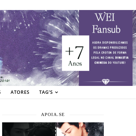
S
ATORES
TAG’S
APOIA.SE