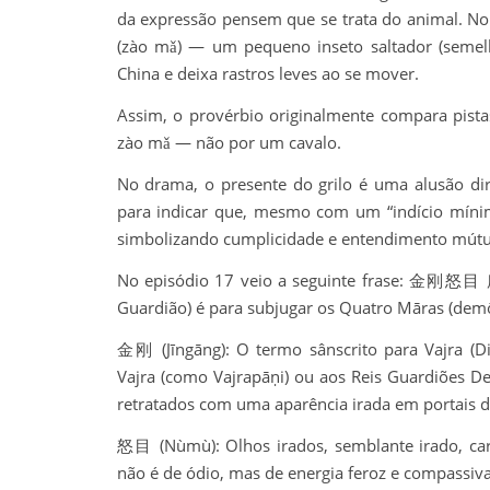
da expressão pensem que se trata do animal. No 
(zào mǎ) — um pequeno inseto saltador (semelh
China e deixa rastros leves ao se mover.
Assim, o provérbio originalmente compara pistas
zào mǎ — não por um cavalo.
No drama, o presente do grilo é uma alusão dir
para indicar que, mesmo com um “indício míni
simbolizando cumplicidade e entendimento mútuo
No episódio 17 veio a seguinte frase: 金刚怒目 
Guardião) é para subjugar os Quatro Māras (demô
金刚 (Jīngāng): O termo sânscrito para Vajra (
Vajra (como Vajrapāṇi) ou aos Reis Guardiões D
retratados com uma aparência irada em portais d
怒目 (Nùmù): Olhos irados, semblante irado, carr
não é de ódio, mas de energia feroz e compassiva 