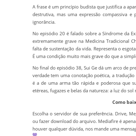
A frase é um princípio budista que justifica a apa
destrutiva, mas uma expressão compassiva e p
ignorância.
No episódio 20 é falado sobre a Síndrome da E
extremamente grave na Medicina Tradicional Ch
falta de sustentação da vida. Representa o esgota
É uma condição muito mais grave do que a simple
No final do episódio 38, Sui Ge dá um arco de pr
verdade tem uma conotação poética, a tradução d
é a de uma arma tão rápida e poderosa que su
etéreas, fugazes e belas da natureza: a luz do sol
Como baixa
Escolha o servidor de sua preferência. Drive, M
ou fazer download do arquivo. Mediafire é apenas 
houver qualquer dúvida, nos mande uma mens