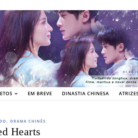
JETOS
EM BREVE
DINASTIA CHINESA
ATRIZE
,
DO
DRAMA CHINÊS
ed Hearts