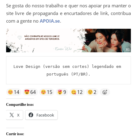
Se gosta do nosso trabalho e quer nos apoiar pra manter o
site livre de propaganda e encurtadores de link, contribua
com a gente no
APOIA.se
.
Love Design (versão sem cortes) legendado em 
português (PT/BR).
14
64
15
9
12
2
Compartilhe isso:
X
Facebook
Curtir isso: