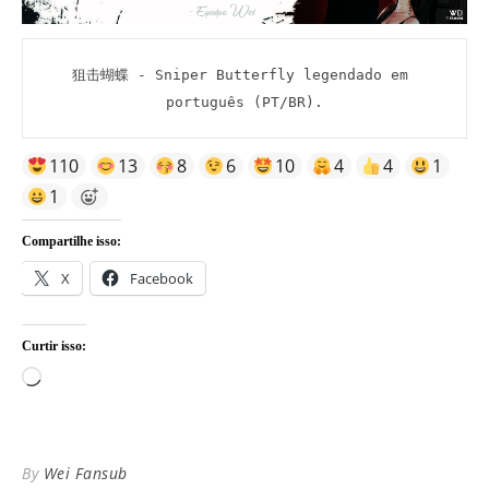
狙击蝴蝶 - Sniper Butterfly legendado em 
português (PT/BR).
110
13
8
6
10
4
4
1
1
Compartilhe isso:
X
Facebook
Curtir isso:
Carregando...
By
Wei Fansub