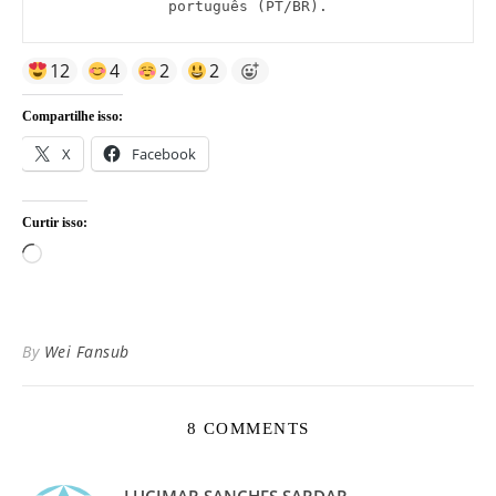
português (PT/BR).
12
4
2
2
Compartilhe isso:
X
Facebook
Curtir isso:
Carregando...
By
Wei Fansub
8 COMMENTS