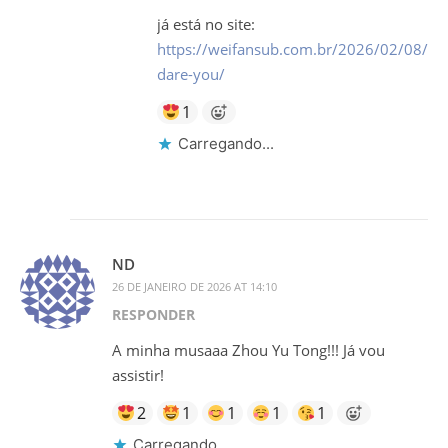
já está no site:
https://weifansub.com.br/2026/02/08/ho
dare-you/
1
Carregando...
ND
26 DE JANEIRO DE 2026 AT 14:10
RESPONDER
A minha musaaa Zhou Yu Tong!!! Já vou
assistir!
2
1
1
1
1
Carregando...