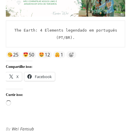
 The Earth: 4 Elements legendado em português 
(PT/BR).
25
50
12
1
Compartilhe isso:
X
Facebook
Curtir isso:
Carregando...
By
Wei Fansub