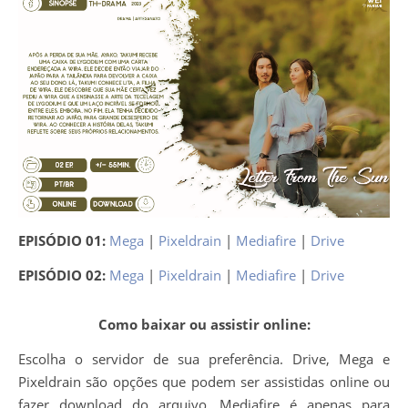
EPISÓDIO 01:
Mega
|
Pixeldrain
|
Mediafire
|
Drive
EPISÓDIO 02:
Mega
|
Pixeldrain
|
Mediafire
|
Drive
Como baixar ou assistir online:
Escolha o servidor de sua preferência. Drive, Mega e
Pixeldrain são opções que podem ser assistidas online ou
fazer download do arquivo. Mediafire é apenas para