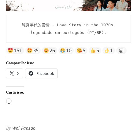
纯真年代的爱情 - Love Story in the 1970s 
legendado em português (PT/BR).
151
35
26
10
5
5
1
Compartilhe isso:
X
Facebook
Curtir isso:
Carregando...
By
Wei Fansub