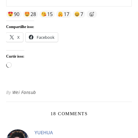
90
28
15
17
7
Compartilhe isso:
X
Facebook
Curtir isso:
Carregando...
By
Wei Fansub
18 COMMENTS
YUEHUA