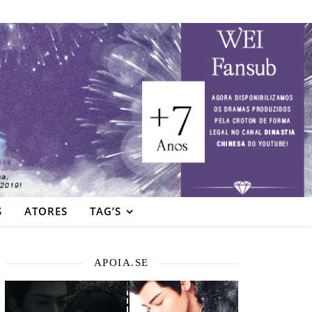
S
ATORES
TAG’S
APOIA.SE