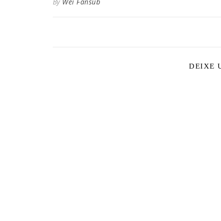
By
Wei Fansub
DEIXE