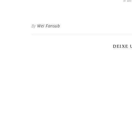
8 de
By
Wei Fansub
DEIXE