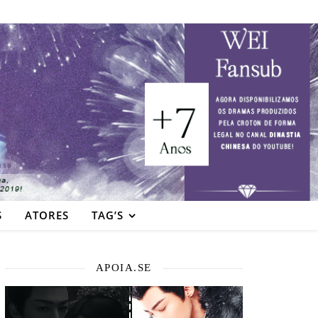
S
ATORES
TAG’S
APOIA.SE