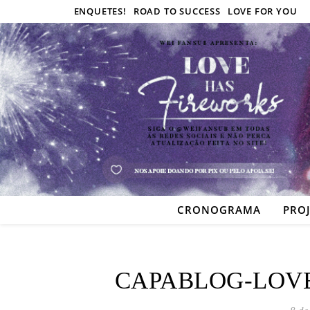
ENQUETES!
ROAD TO SUCCESS
LOVE FOR YOU
CRONOGRAMA
PRO
CAPABLOG-LOVE