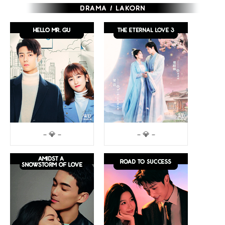
– 💎 –
– 💎 –