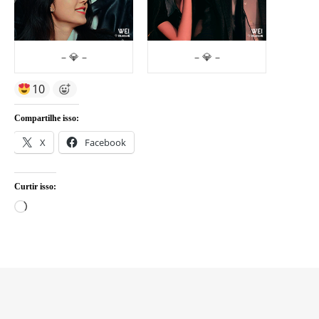
– 💎 –
– 💎 –
10
Compartilhe isso:
X
Facebook
Curtir isso:
Carregando...