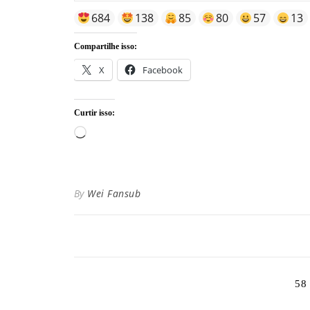
684
138
85
80
57
13
Compartilhe isso:
X
Facebook
Curtir isso:
Carregando...
By
Wei Fansub
58