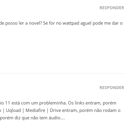
RESPONDER
e posso ler a novel? Se for no wattpad aguel pode me dar o
RESPONDER
dio 11 está com um probleminha. Os links entram, porém
n | Uqload | Mediafire | Drive entram, porém não rodam o
o porém diz que não tem áudio….