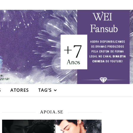
S
ATORES
TAG’S
APOIA.SE