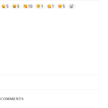
5
5
10
1
1
5
 COMMENTS