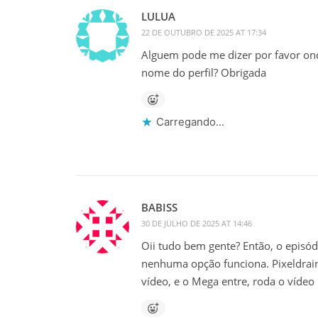
LULUA
22 DE OUTUBRO DE 2025 AT 17:34
Alguem pode me dizer por favor ond
nome do perfil? Obrigada
Carregando...
BABISS
30 DE JULHO DE 2025 AT 14:46
Oii tudo bem gente? Então, o episó
nenhuma opção funciona. Pixeldrai
vídeo, e o Mega entre, roda o víde