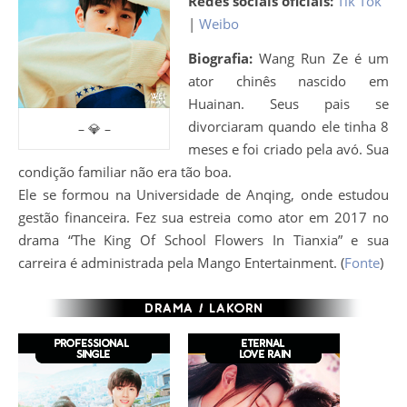
Redes sociais oficiais:
Tik Tok
|
Weibo
Biografia:
Wang Run Ze é um
ator chinês nascido em
Huainan. Seus pais se
divorciaram quando ele tinha 8
– 💎 –
meses e foi criado pela avó. Sua
condição familiar não era tão boa.
Ele se formou na Universidade de Anqing, onde estudou
gestão financeira. Fez sua estreia como ator em 2017 no
drama “The King Of School Flowers In Tianxia” e sua
carreira é administrada pela Mango Entertainment. (
Fonte
)