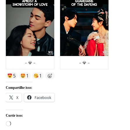
– 💎 –
– 💎 –
5
1
1
Compartilhe isso:
X
Facebook
Curtir isso:
Carregando...