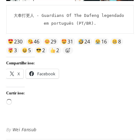
大奉打更人 - Guardians Of The Dafeng legendado 
em português (PT/BR).
230
46
29
31
24
16
8
3
5
2
2
Compartilhe isso:
X
Facebook
Curtir isso:
Carregando...
By
Wei Fansub