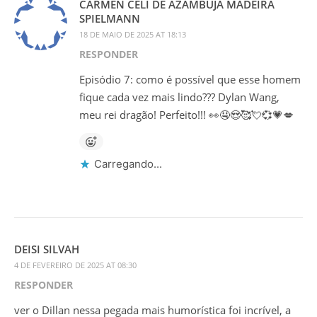
CARMEN CELI DE AZAMBUJA MADEIRA
SPIELMANN
18 DE MAIO DE 2025 AT 18:13
RESPONDER
Episódio 7: como é possível que esse homem
fique cada vez mais lindo??? Dylan Wang,
meu rei dragão! Perfeito!!! 👀🤤😍🥰💘💞💗💋
Carregando...
DEISI SILVAH
4 DE FEVEREIRO DE 2025 AT 08:30
RESPONDER
ver o Dillan nessa pegada mais humorística foi incrível, a