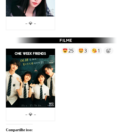
– 💎 –
25
3
1
– 💎 –
Compartilhe isso: