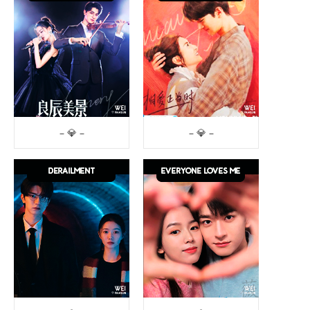
– 💎 –
– 💎 –