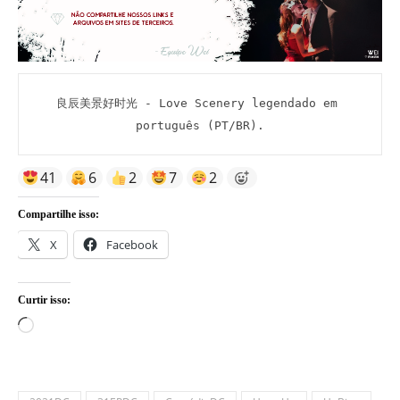
良辰美景好时光 - Love Scenery legendado em 
português (PT/BR).
41
6
2
7
2
Compartilhe isso:
X
Facebook
Curtir isso:
Carregando...