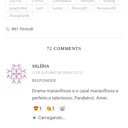
2021DC
31EPDC
ComédiaDC
HarryHu
HuBing
JiangYuWei
LinYi
LuluXu
MúsicaDC
RomanceDC
ZhongDanNi
By
Wei Fansub
72 COMMENTS
VALÉRIA
12 DE OUTUBRO DE 2024 AT 22:12
RESPONDER
Drama maravilhoso e o casal maravilhoso e
perfeito.e talentosos. Parabéns!. Amei.
1
1
Carregando...