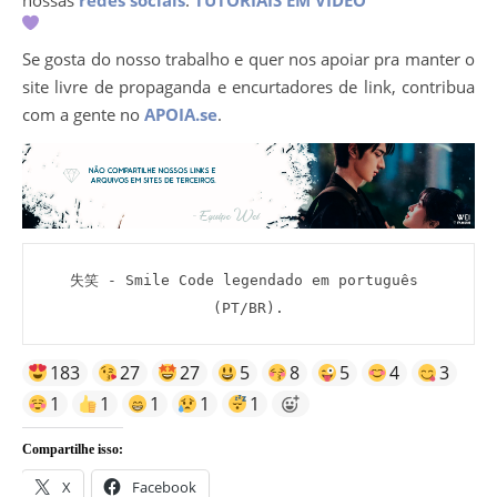
nossas
redes sociais
.
TUTORIAIS EM VÍDEO
Se gosta do nosso trabalho e quer nos apoiar pra manter o
site livre de propaganda e encurtadores de link, contribua
com a gente no
APOIA.se
.
失笑 - Smile Code legendado em português 
(PT/BR).
183
27
27
5
8
5
4
3
1
1
1
1
1
Compartilhe isso:
X
Facebook