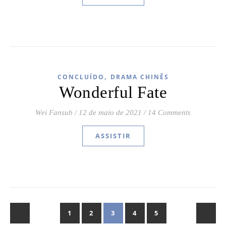
,
CONCLUÍDO
DRAMA CHINÊS
Wonderful Fate
Wei Fansub
/
12 de maio de 2021
/
14 Comments
ASSISTIR
1
2
3
4
5