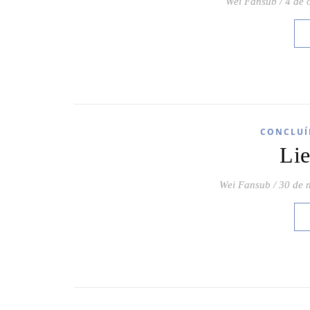
Wei Fansub
/
4 de 
CONCLUÍ
Li
Wei Fansub
/
30 de 