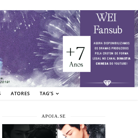
S
ATORES
TAG’S
APOIA.SE