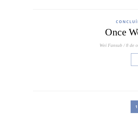
CONCLUÍ
Once We
Wei Fansub
/
8 de 
1