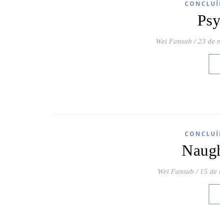
CONCLUÍ
Psy
Wei Fansub
/
23 de 
CONCLUÍ
Naugh
Wei Fansub
/
15 de