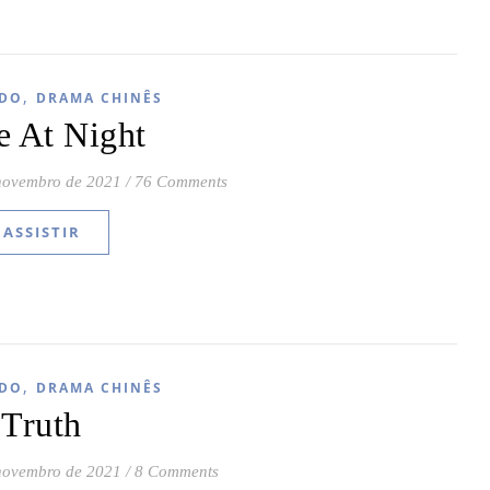
,
DO
DRAMA CHINÊS
e At Night
novembro de 2021
/
76 Comments
ASSISTIR
,
DO
DRAMA CHINÊS
Truth
novembro de 2021
/
8 Comments