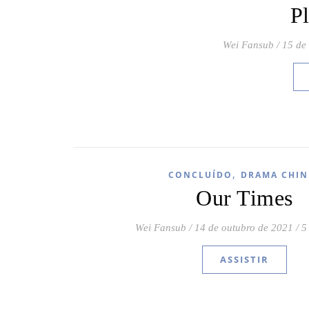
P
Wei Fansub
/
15 de
,
CONCLUÍDO
DRAMA CHIN
Our Times
Wei Fansub
/
14 de outubro de 2021
/
5
ASSISTIR