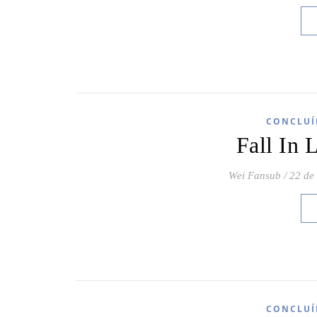
CONCLUÍ
Fall In
Wei Fansub
/
22 de
CONCLUÍ