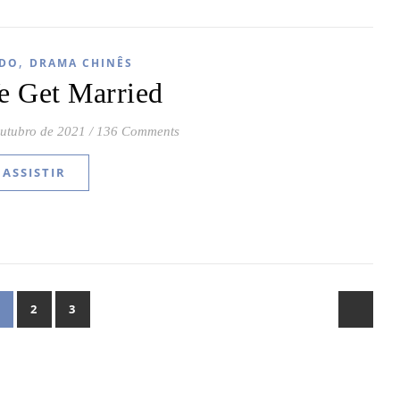
,
DO
DRAMA CHINÊS
 Get Married
outubro de 2021
/
136 Comments
ASSISTIR
2
3