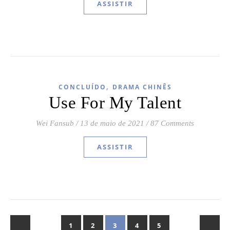
ASSISTIR
,
CONCLUÍDO
DRAMA CHINÊS
Use For My Talent
Wei Fansub
/
13 de maio de 2021
/
87 Comments
ASSISTIR
1
2
3
4
5