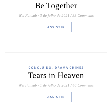
Be Together
Wei Fansub
/
3 de julho de 2021
/
33 Comments
ASSISTIR
,
CONCLUÍDO
DRAMA CHINÊS
Tears in Heaven
Wei Fansub
/
1 de julho de 2021
/
46 Comments
ASSISTIR