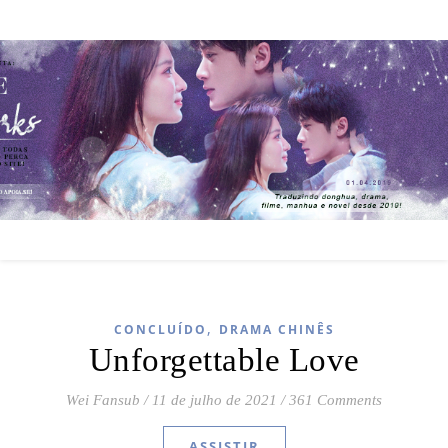
,
CONCLUÍDO
DRAMA CHINÊS
Unforgettable Love
Wei Fansub
/
11 de julho de 2021
/
361 Comments
ASSISTIR