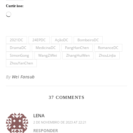
Curtir isso:
Carregando...
2021DC
24EPDC
AçãoDC
BombeiroDC
DramaDC
MedicinaDC
PangHanChen
RomanceDC
SimonGong
WangZiWei
ZhangHuiWen
ZhouLinJia
ZhouYanChen
By
Wei Fansub
37 COMMENTS
LENA
2 DE NOVEMBRO DE 2023 AT 22:21
RESPONDER