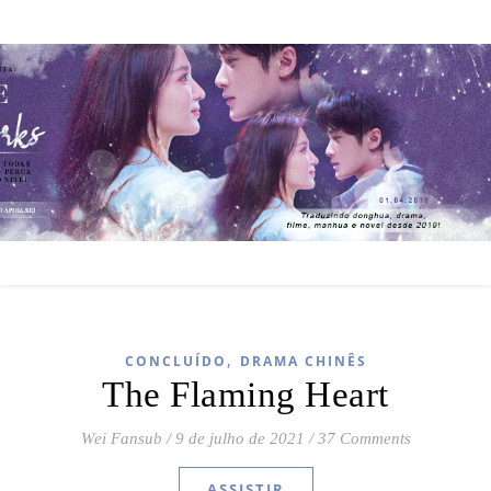
,
CONCLUÍDO
DRAMA CHINÊS
The Flaming Heart
Wei Fansub
/
9 de julho de 2021
/
37 Comments
ASSISTIR