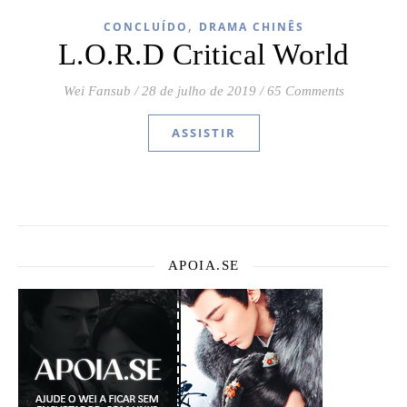
,
CONCLUÍDO
DRAMA CHINÊS
L.O.R.D Critical World
Wei Fansub
/
28 de julho de 2019
/
65 Comments
ASSISTIR
APOIA.SE