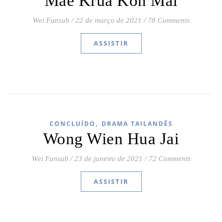
Mae Krua Kon Mai
Wei Fansub
/
22 de março de 2021
/
78 Comments
ASSISTIR
,
CONCLUÍDO
DRAMA TAILANDÊS
Wong Wien Hua Jai
Wei Fansub
/
23 de janeiro de 2021
/
72 Comments
ASSISTIR