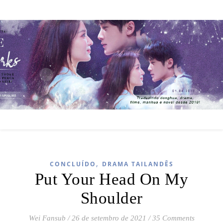
,
CONCLUÍDO
DRAMA TAILANDÊS
Put Your Head On My
Shoulder
Wei Fansub
/
26 de setembro de 2021
/
35 Comments