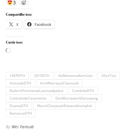
3
Compartilhe isso:
X
Facebook
Curtir isso:
Carregando...
14EPDTH
2019DTH
AeManeeratKamUan
AliceTsoi
AmizadeDTH
ArmWeerayutChansook
BaifernPimchanokLuevisadpaibul
ComédiaDTH
ContratodeCasamento
DanWorrawechDanuwong
DramaDTH
MarchChutavuthPattarakhumphol
RomanceDTH
By
Wei Fansub