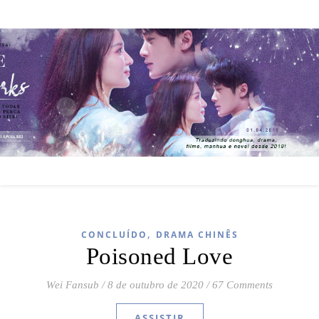
,
CONCLUÍDO
DRAMA CHINÊS
Poisoned Love
Wei Fansub
/
8 de outubro de 2020
/
67 Comments
ASSISTIR