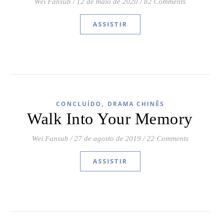
Wei Fansub
/
12 de maio de 2020
/
82 Comments
ASSISTIR
,
CONCLUÍDO
DRAMA CHINÊS
Walk Into Your Memory
Wei Fansub
/
27 de agosto de 2019
/
22 Comments
ASSISTIR