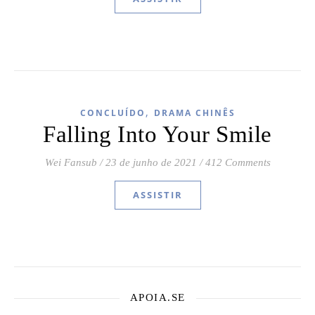
,
CONCLUÍDO
DRAMA CHINÊS
Falling Into Your Smile
Wei Fansub
/
23 de junho de 2021
/
412 Comments
ASSISTIR
APOIA.SE