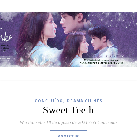
,
CONCLUÍDO
DRAMA CHINÊS
Sweet Teeth
Wei Fansub
/
18 de agosto de 2021
/
65 Comments
ASSISTIR