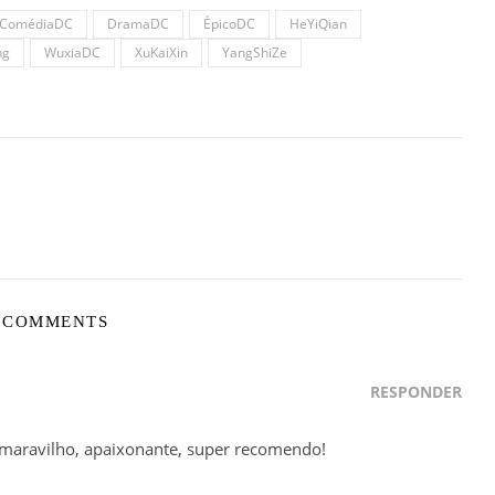
ComédiaDC
DramaDC
ÉpicoDC
HeYiQian
ng
WuxiaDC
XuKaiXin
YangShiZe
 COMMENTS
RESPONDER
maravilho, apaixonante, super recomendo!