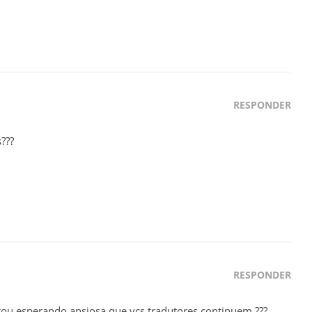
RESPONDER
???
RESPONDER
tou esperando ansiosa que vcs tradutores continuem ???