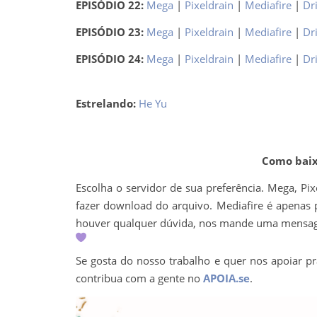
EPISÓDIO 22:
Mega
|
Pixeldrain
|
Mediafire
|
Dr
EPISÓDIO 23:
Mega
|
Pixeldrain
|
Mediafire
|
Dr
EPISÓDIO 24:
Mega
|
Pixeldrain
|
Mediafire
|
Dr
Estrelando:
He Yu
Como baixa
Escolha o servidor de sua preferência. Mega, Pix
fazer download do arquivo. Mediafire é apenas p
houver qualquer dúvida, nos mande uma mens
Se gosta do nosso trabalho e quer nos apoiar pr
contribua com a gente no
APOIA.se
.