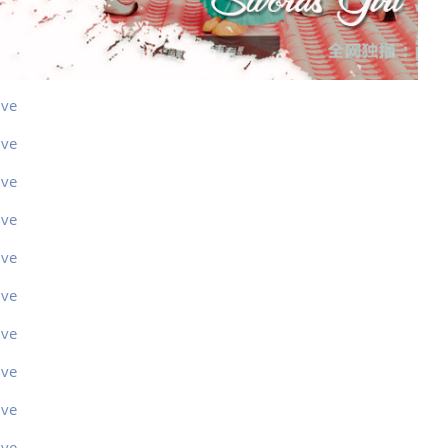
ive
ive
ive
ive
ive
ive
ive
ive
ive
ive