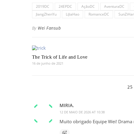
2019DC
24EPDC
AçãoDC
AventuraDC
JiangZhenYu
LiJiaHao
RomanceDC
SunZiHa
By
Wei Fansub
The Trick of Life and Love
16 de junho de 2021
25
MIRIA.
12 DE MAIO DE 2026 AT 10:38
Muito obrigado Equipe Wei! Drama 