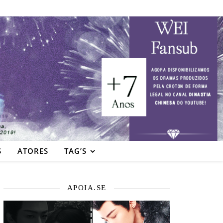
S
ATORES
TAG’S
APOIA.SE