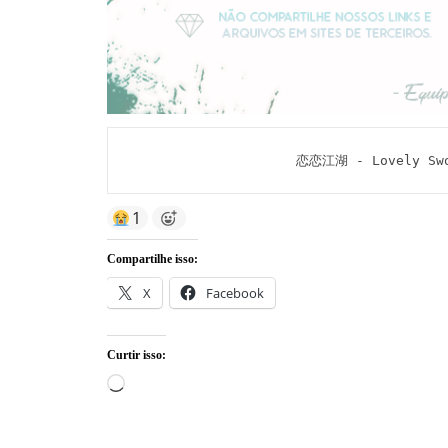
恋恋江湖 - Lovely Swor
1
Compartilhe isso:
X
Facebook
Curtir isso:
Carregando...