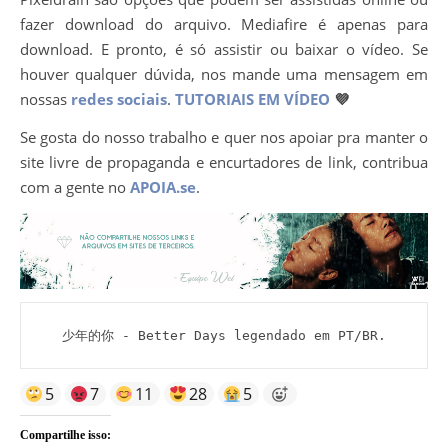
fazer download do arquivo. Mediafire é apenas para
download. E pronto, é só assistir ou baixar o vídeo. Se
houver qualquer dúvida, nos mande uma mensagem em
nossas
redes sociais
.
TUTORIAIS EM VÍDEO
💜
Se gosta do nosso trabalho e quer nos apoiar pra manter o
site livre de propaganda e encurtadores de link, contribua
com a gente no
APOIA.se
.
少年的你 - Better Days legendado em PT/BR.
5
7
11
28
5
Compartilhe isso: