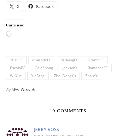
X
Facebook
Curtir isso:
Carregando...
2019FC
AmizadeFC
BullyingFC
DramaFC
EscolaFC
GalaZhang
JacksonYi
RomanceFC
WuYue
YinFang
ZhouDongYu
ZhouYe
By
Wei Fansub
19 COMMENTS
JERRY VOSS