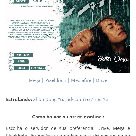
Mega
|
Pixeldrain
|
Mediafire
|
Drive
Estrelando:
Zhou Dong Yu
,
Jackson Yi
e
Zhou Ye
Como baixar ou assistir online :
Escolha o servidor de sua preferência. Drive, Mega e
Pixeldrain são opções que podem ser assistidas online ou