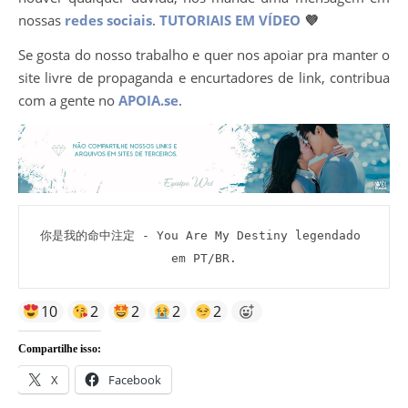
nossas
redes sociais
.
TUTORIAIS EM VÍDEO
💜
Se gosta do nosso trabalho e quer nos apoiar pra manter o
site livre de propaganda e encurtadores de link, contribua
com a gente no
APOIA.se
.
你是我的命中注定 - You Are My Destiny legendado 
em PT/BR.
10
2
2
2
2
Compartilhe isso:
X
Facebook