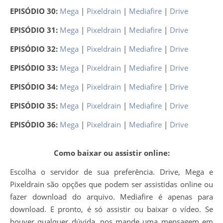
EPISÓDIO 30:
Mega
|
Pixeldrain
|
Mediafire
|
Drive
EPISÓDIO 31:
Mega
|
Pixeldrain
|
Mediafire
|
Drive
EPISÓDIO 32:
Mega
|
Pixeldrain
|
Mediafire
|
Drive
EPISÓDIO 33:
Mega
|
Pixeldrain
|
Mediafire
|
Drive
EPISÓDIO 34:
Mega
|
Pixeldrain
|
Mediafire
|
Drive
EPISÓDIO 35:
Mega
|
Pixeldrain
|
Mediafire
|
Drive
EPISÓDIO 36:
Mega
|
Pixeldrain
|
Mediafire
|
Drive
Como baixar ou assistir online:
Escolha o servidor de sua preferência. Drive, Mega e
Pixeldrain são opções que podem ser assistidas online ou
fazer download do arquivo. Mediafire é apenas para
download. E pronto, é só assistir ou baixar o vídeo. Se
houver qualquer dúvida, nos mande uma mensagem em