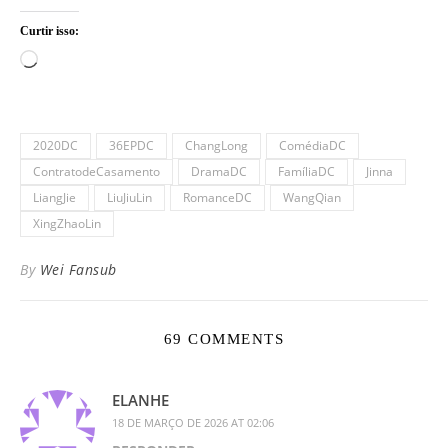
Curtir isso:
Carregando...
2020DC
36EPDC
ChangLong
ComédiaDC
ContratodeCasamento
DramaDC
FamíliaDC
Jinna
LiangJie
LiuJiuLin
RomanceDC
WangQian
XingZhaoLin
By
Wei Fansub
69 COMMENTS
ELANHE
18 DE MARÇO DE 2026 AT 02:06